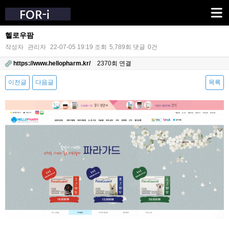
헬로우팜
작성자
관리자
22-07-05 19:19
조회
5,789회
댓글
0건
https://www.hellopharm.kr/
2370회 연결
이전글
다음글
목록
본문