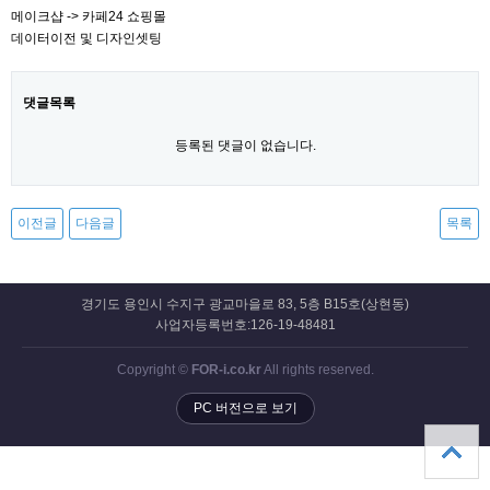
메이크샵 -> 카페24 쇼핑몰
데이터이전 및 디자인셋팅
댓글목록
등록된 댓글이 없습니다.
이전글
다음글
목록
경기도 용인시 수지구 광교마을로 83, 5층 B15호(상현동)
사업자등록번호:126-19-48481
Copyright ©
FOR-i.co.kr
All rights reserved.
PC 버전으로 보기